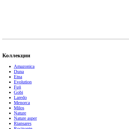
Коллекции
Amazonica
Duna
Etna
Evolution
Fuji
Gobi
Laredo
Menorca
Milos
Nature
Nature asper
Riansares
Rocinante