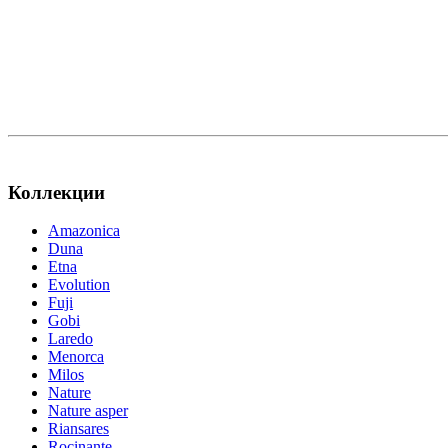
Коллекции
Amazonica
Duna
Etna
Evolution
Fuji
Gobi
Laredo
Menorca
Milos
Nature
Nature asper
Riansares
Rocinante