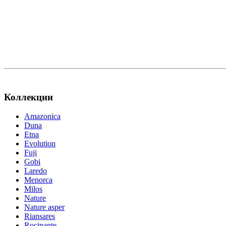
Коллекции
Amazonica
Duna
Etna
Evolution
Fuji
Gobi
Laredo
Menorca
Milos
Nature
Nature asper
Riansares
Rocinante