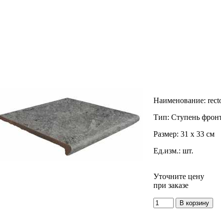
Наименование:
rect
Тип:
Ступень фрон
Размер:
31 x 33 см
Ед.изм.:
шт.
Уточните цену
при заказе