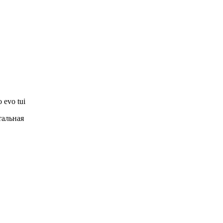
o evo tui
тальная