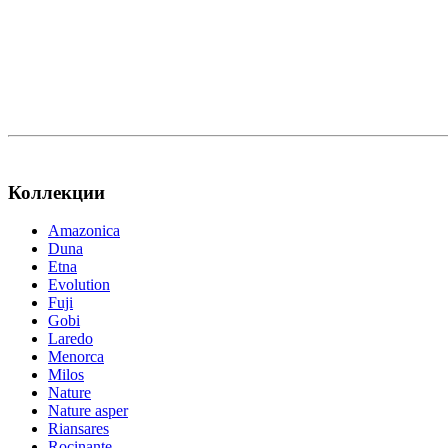
Коллекции
Amazonica
Duna
Etna
Evolution
Fuji
Gobi
Laredo
Menorca
Milos
Nature
Nature asper
Riansares
Rocinante