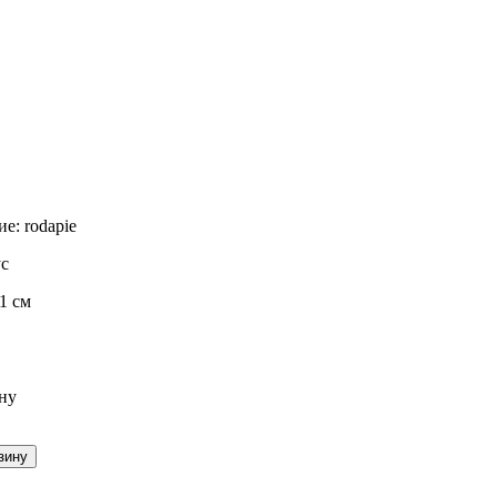
ие:
rodapie
с
31 см
ну