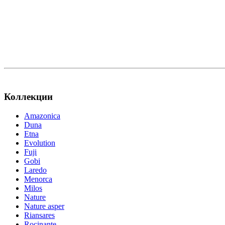
Коллекции
Amazonica
Duna
Etna
Evolution
Fuji
Gobi
Laredo
Menorca
Milos
Nature
Nature asper
Riansares
Rocinante