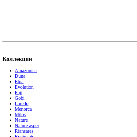
Коллекции
Amazonica
Duna
Etna
Evolution
Fuji
Gobi
Laredo
Menorca
Milos
Nature
Nature asper
Riansares
Rocinante