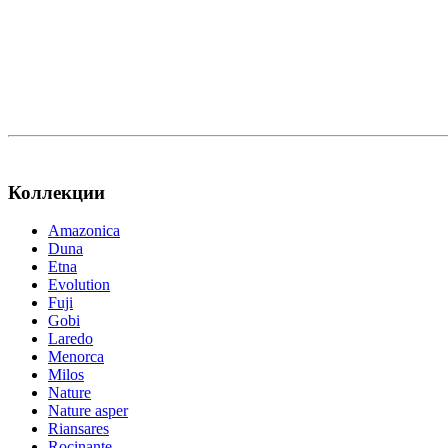
Коллекции
Amazonica
Duna
Etna
Evolution
Fuji
Gobi
Laredo
Menorca
Milos
Nature
Nature asper
Riansares
Rocinante