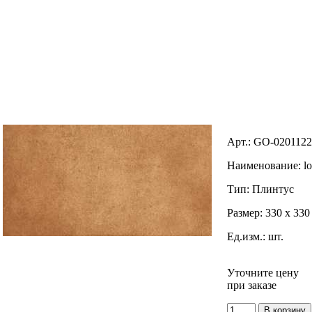
Арт.:
GO-0201122
Наименование:
l
Тип:
Плинтус
Размер:
330 x 330
Ед.изм.:
шт.
Уточните цену
при заказе