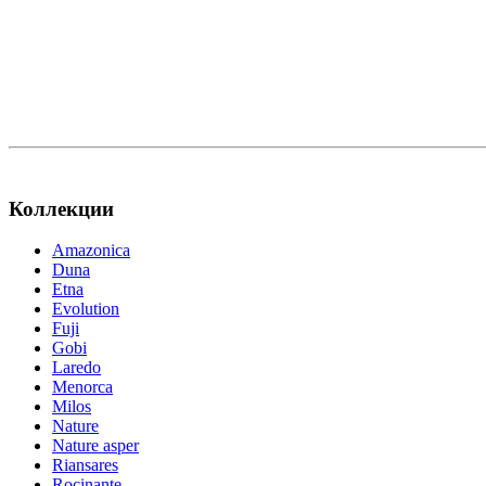
Коллекции
Amazonica
Duna
Etna
Evolution
Fuji
Gobi
Laredo
Menorca
Milos
Nature
Nature asper
Riansares
Rocinante