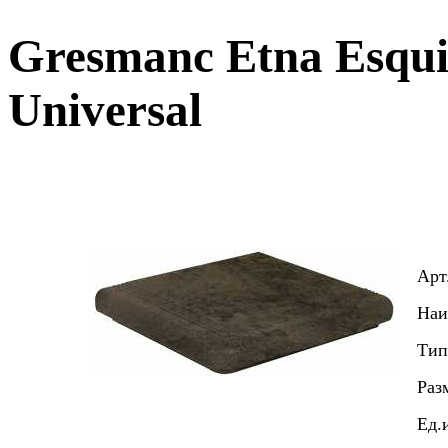
Gresmanc Etna Esqui
Universal
Арт
Наи
Тип
Раз
Ед.